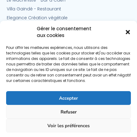
Villa Gaïndé - Restaurant
Elegance Création végétale
NZ Avocats - Zadourian
Gérer le consentement
aux cookies
Horace - Restaurant
Pour offrir les meilleures expériences, nous utilisons des
technologies telles que les cookies pour stocker et/ou accéder aux
Liens Utiles
informations des appareils. Le fait de consentir à ces technologies
🖥 Site web Wordpress
nous permettra de traiter des données telles que le comportement
Maintenance Wordpress
de navigation ou les ID uniques sur ce site. Le fait de ne pas
consentir ou de retirer son consentement peut avoir un effet négatif
Référencement - SEO
sur certaines caractéristiques et fonctions.
Séance photos
Cahier des charges
Accepter
Refuser
Voir les préférences