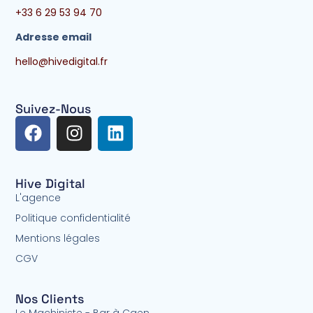
+33 6 29 53 94 70
Adresse email
hello@hivedigital.fr
Suivez-Nous
F
I
L
a
n
i
c
s
n
e
t
k
Hive Digital
b
a
e
L'agence
o
g
d
Politique confidentialité
o
r
i
Mentions légales
k
a
n
CGV
m
Nos Clients
Le Machiniste - Bar à Caen