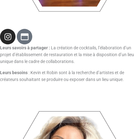
I
W
n
i
s
n
Leurs savoirs à partager :
La création de cocktails, l’élaboration d’un
t
d
projet d’établissement de restauration et la mise à disposition d’un lieu
a
o
unique dans le cadre de collaborations.
g
w
Leurs besoins
: Kevin et Robin sont à la recherche d’artistes et de
r
-
créateurs souhaitant se produire ou exposer dans un lieu unique.
a
m
m
a
x
i
m
i
z