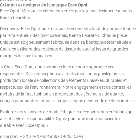
x
Créateur et designer de la marque
Ecce Opni
i
Ecce Opni : Marque de vêtements créée par le jeune designer caennais
Kenzo Lebreton
m
i
Découvrez Ecce Opni, une marque de vêtements haut de gamme fondée
z
par le talentueux designer caennais, Kenzo Lebreton. Chaque pièce
e
unique est soigneusement fabriquée dans sa boutique-atelier située à
Caen, en utilisant des rouleaux de tissus de qualité issus de grandes
marques de luxe françaises.
» Chez Ecce Opni, nous sommes fiers de notre approche éco-
responsable. De la conception à la réalisation, nous privilégions la
production locale de collections de vêtements unisexes, durables et
respectueux de l’environnement. Notre engagement est de contrer les
méfaits de la fast fashion en proposant des vêtements de qualité,
conçus pour perdurer dans le temps et sans générer de déchets inutiles.
Explorez notre univers de mode éthique et découvrez nos créations qui
allient style et responsabilité. Optez pour une mode consciente et
durable avec Ecce Opni. «
Ecce Opni – 23, rue Demolombe 14000 Caen