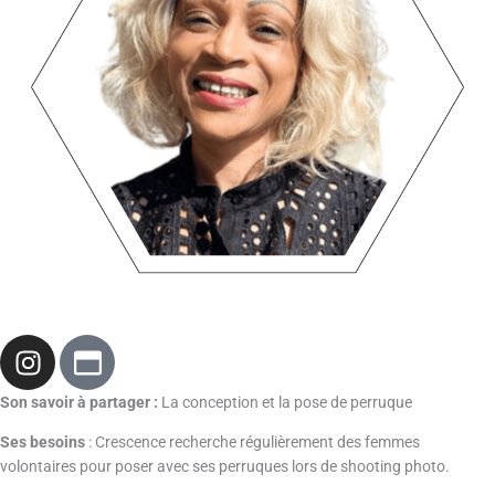
e
I
W
n
i
s
n
Son savoir à partager :
La conception et la pose de perruque
t
d
Ses besoins
: Crescence recherche régulièrement des femmes
a
o
volontaires pour poser avec ses perruques lors de shooting photo.
g
w