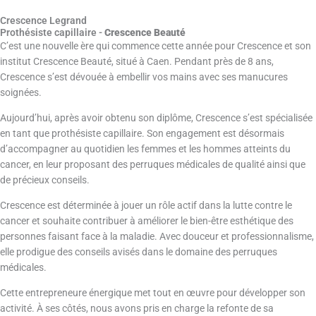
r
-
Crescence Legrand
a
m
Prothésiste capillaire -
Crescence Beauté
m
a
C’est une nouvelle ère qui commence cette année pour Crescence et son
x
institut Crescence Beauté, situé à Caen. Pendant près de 8 ans,
i
Crescence s’est dévouée à embellir vos mains avec ses manucures
soignées.
m
i
Aujourd’hui, après avoir obtenu son diplôme, Crescence s’est spécialisée
z
en tant que prothésiste capillaire. Son engagement est désormais
e
d’accompagner au quotidien les femmes et les hommes atteints du
cancer, en leur proposant des perruques médicales de qualité ainsi que
de précieux conseils.
Crescence est déterminée à jouer un rôle actif dans la lutte contre le
cancer et souhaite contribuer à améliorer le bien-être esthétique des
personnes faisant face à la maladie. Avec douceur et professionnalisme,
elle prodigue des conseils avisés dans le domaine des perruques
médicales.
Cette entrepreneure énergique met tout en œuvre pour développer son
activité. À ses côtés, nous avons pris en charge la refonte de sa