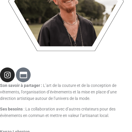
I
W
n
i
s
n
Son savoir à partager :
L’art de la couture et de la conception de
t
d
vêtements, l’organisation d’évènements et la mise en place d’une
a
o
direction artistique autour de l’univers de la mode.
g
w
Ses besoins
: La collaboration avec d’autres créateurs pour des
r
-
évènements en commun et mettre en valeur l’artisanat local.
a
m
m
a
Kenzo Lebreton